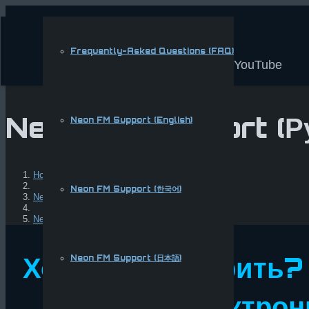
Frequently-Asked Questions (FAQ)
YouTube
Neon FM Support (Р
Neon FM Support (English)
Home
Neon FM Support (한국어)
Neon FM Support (English)
Neon FM Support (Русский)
Хотите поговорить?
Neon FM Support (日本語)
электрон