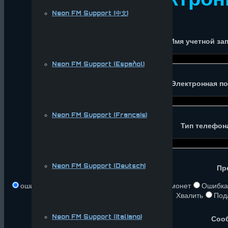
Neon FM Support (中文)
Имя учетной за
Neon FM Support (Español)
Электронная по
Neon FM Support (Français)
Тип телефон
Neon FM Support (Deutsch)
Пр
ошибка игры
ошибка перевода
ошибка монет
Ошибка
Хвалить
Пода
Neon FM Support (Italiano)
Соо