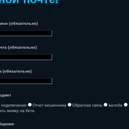
писи (обязательно)
чта (обязательно)
а (обязательно)
едмет
 подключения
Отчет мошенника
Обратная связь
жалоба
ть заявку на бета
бщение