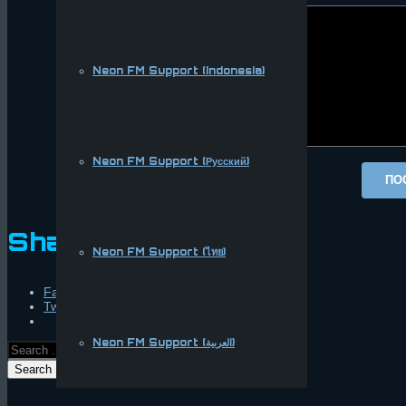
Neon FM Support (Indonesia)
Neon FM Support (Русский)
Share this:
Neon FM Support (ไทย)
Facebook
Twitter
Neon FM Support (العربية)
Search